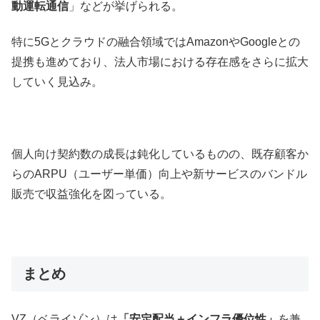
動運転通信
」などが挙げられる。
特に5Gとクラウドの融合領域ではAmazonやGoogleとの
提携も進めており、法人市場における存在感をさらに拡大
していく見込み。
個人向け契約数の成長は鈍化しているものの、既存顧客か
らのARPU（ユーザー単価）向上や新サービスのバンドル
販売で収益強化を図っている。
まとめ
VZ（ベライゾン）は
「安定配当＋インフラ優位性」
を兼