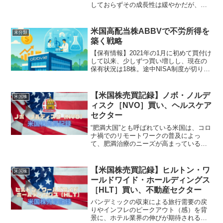
しておらずその成長性は緩やかだが、安
定した配当に今後も期待したい銘柄だ。
SBIでの取引結果 買付日：2021/01/29 買
付数量：3株 取得単価：167.52USD...
米国高配当株ABBVで不労所得を
未分類
築く戦略
【保有情報】2021年の1月に初めて買付け
して以来、少しずつ買い増しし、現在の
保有状況は18株。途中NISA制度が切り替
わったことによるロールオーバー（一旦
売却後に再購入）を行った。米国株投資
を開始して以来、もっとも長く保有して
【米国株売買記録】ノボ・ノルデ
米国株
いるお気に入...
ィスク［NVO］買い、ヘルスケア
セクター
“肥満大国”とも呼ばれている米国は、コロ
ナ禍でのリモートワークの普及によっ
て、肥満治療のニーズが高まっている。
そこで、肥満治療をリードする 革新的医
薬品企業であるノボ・ノルディスクにつ
いて仕込みを行った。SBIでの取引結果
【米国株売買記録】ヒルトン・ワ
米国株
買付日：2022...
ールドワイド・ホールディングス
［HLT］買い、不動産セクター
パンデミックの収束による旅行需要の戻
りやインフレのピークアウト（感）を背
景に、ホテル業界の伸びが期待される。