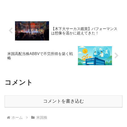
今回、世界的なホテルチェーンを展開す
る、ヒルトン・ワールドワイド・ホール
ディングス［HLT］を購入したので記録
しておく。SBIでの取...
【木下大サーカス鑑賞】パフォーマンス
は想像を遥かに超えてきた！
米国高配当株ABBVで不労所得を築く戦
略
コメント
コメントを書き込む
ホーム
米国株