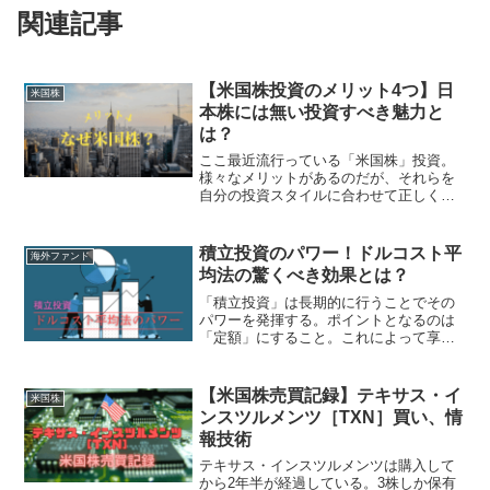
関連記事
【米国株投資のメリット4つ】日
米国株
本株には無い投資すべき魅力と
は？
ここ最近流行っている「米国株」投資。
様々なメリットがあるのだが、それらを
自分の投資スタイルに合わせて正しく認
識しておきたいところだ。流行っている
と聞いたから、YouTubeでやるべきだと
言っている人をよく見るようになったか
積立投資のパワー！ドルコスト平
海外ファンド
ら、というような理...
均法の驚くべき効果とは？
「積立投資」は長期的に行うことでその
パワーを発揮する。ポイントとなるのは
「定額」にすること。これによって享受
できる、ドルコスト平均法の効果につい
て見ていこう。積立投資の実例を紹介積
立投資といえば、毎月・毎週・隔月など
【米国株売買記録】テキサス・イ
米国株
決まったスパンで決まった...
ンスツルメンツ［TXN］買い、情
報技術
テキサス・インスツルメンツは購入して
から2年半が経過している。3株しか保有